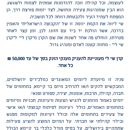
לעוצמה, וכל קהילה זוכה להזדמנות אמתית לצמוח ולשגשג.
הוא הבין שמנהיגות צעירה ונחושה, לצד יזמות פורצת דרך, הן
המפתח לעתיד העיר ולהבטחת רווחה לכל תושביה.
שי ליווה את הקמת יוזמה זו של "הקבוצה הישראלית" והאמין
בדרכה, אשר הולכת יד ביד עם חזונו. לכן, זמן קצר לאחר
פטירתו, הוחלט פה אחד לשנות את שם הקרן מ"קרן לי" ל"קרן
שי לי" – מחווה קטנה לאדם ומנהיג גדול.
קרן שי לי מעוניינת להעניק מענקי הזנק בסך של עד 50,000 ₪
כל אחד
.
פניה זו מיועדת ליזמים המאוגדים כמלכ"רים ירושלמים,
המבקשים להקים ו/או להרחיב מיזם בר קיימא, בתחומים של
חברה, קהילה, תרבות, אומנות, יצירה, ספורט ופנאי.
יזמים כאמור מוזמנים להגיש הצעות ורעיונות, תכניות ומיזמים
בתחומים האמורים, כולל רעיונות לפיתוח קבוצתי ו/או אישי
של צעירים בתחומים אלה וכולל רעיונות למקומות מפגש
ובילוי קהילתי או חברתי. על המיזם המוצע להציע פעילות
שתתקיים בירושלים, על בסיס מודל כלכלי בר קיימא הכולל